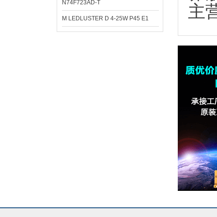
N74F723AD-T
主
M LEDLUSTER D 4-25W P45 E1