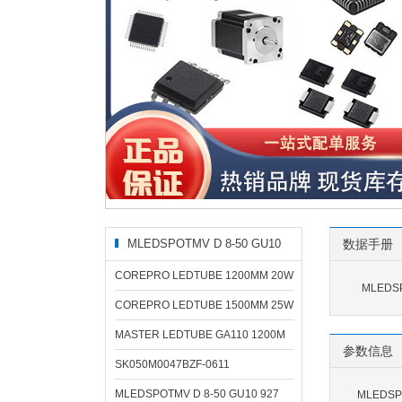
MLEDSPOTMV D 8-50 GU10
数据手册
827相关型号
COREPRO LEDTUBE 1200MM 20W
MLEDSP
COREPRO LEDTUBE 1500MM 25W
MASTER LEDTUBE GA110 1200M
参数信息
SK050M0047BZF-0611
MLEDSPOTMV D 8-50 GU10 927
MLEDSP