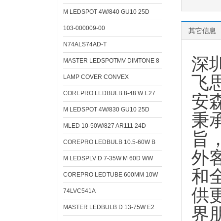
M LEDSPOT 4W/840 GU10 25D
103-000009-00
其它信息
N74ALS74AD-T
深
MASTER LEDSPOTMV DIMTONE 8
飞思
LAMP COVER CONVEX
COREPRO LEDBULB 8-48 W E27
安
M LEDSPOT 4W/830 GU10 25D
秉
MLED 10-50W/827 AR111 24D
旨
COREPRO LEDBULB 10.5-60W B
外
M LEDSPLV D 7-35W M 60D WW
和
COREPRO LEDTUBE 600MM 10W
供
74LVC541A
MASTER LEDBULB D 13-75W E2
界