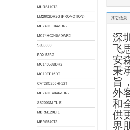
MURS110T3
LM2902DR2G (PROMOTION)
其它信息
MC74HCT04ADR2
深
MC74HC240ADWR2
飞思
SJE6600
BDX 53BG
安
MC14053BDR2
秉
MC10EP16DT
旨
CAT28C256HI-12T
外
MC74HC4046ADR2
和
SB2003M-TL-E
供
MBRM120LT1
MBRS540T3
界