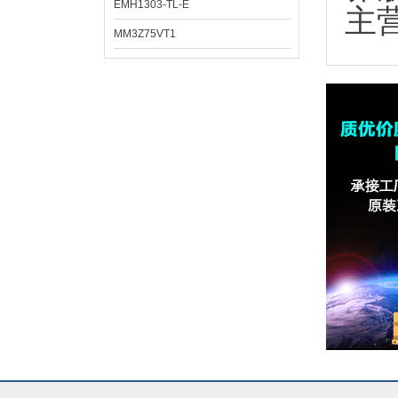
EMH1303-TL-E
主
MM3Z75VT1