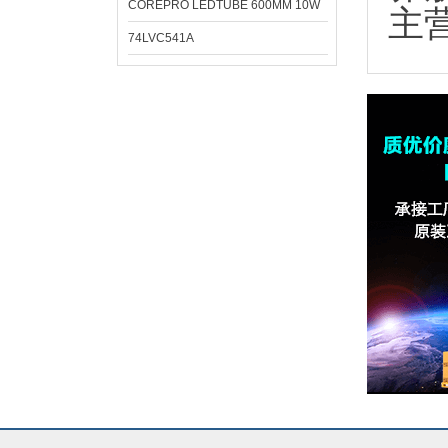
COREPRO LEDTUBE 600MM 10W
主
74LVC541A