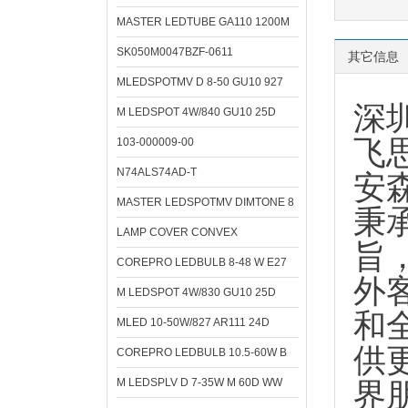
MASTER LEDTUBE GA110 1200M
SK050M0047BZF-0611
其它信息
MLEDSPOTMV D 8-50 GU10 927
深
M LEDSPOT 4W/840 GU10 25D
飞思
103-000009-00
N74ALS74AD-T
安
MASTER LEDSPOTMV DIMTONE 8
秉
LAMP COVER CONVEX
旨
COREPRO LEDBULB 8-48 W E27
外
M LEDSPOT 4W/830 GU10 25D
和
MLED 10-50W/827 AR111 24D
供
COREPRO LEDBULB 10.5-60W B
M LEDSPLV D 7-35W M 60D WW
界