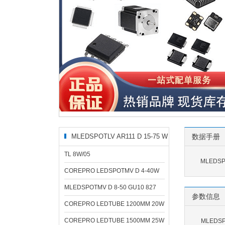
MLEDSPOTLV AR111 D 15-75 W
数据手册
相关型号
TL 8W/05
MLEDSPO
COREPRO LEDSPOTMV D 4-40W
MLEDSPOTMV D 8-50 GU10 827
参数信息
COREPRO LEDTUBE 1200MM 20W
COREPRO LEDTUBE 1500MM 25W
MLEDSP