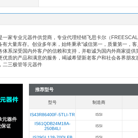
一家专业元器件供货商，专业代理经销飞思卡尔（FREESCALE
等，备有大量库存。创业多年来，始终秉承“诚信第一，质量第一，
务体系深受国内外客户的信赖和支持，并歇诚为国内外商家提供
更优质的产品和满意的服务，竭诚希望新老客户和社会各界朋友惠顾
C，二三极管等元器件
推荐型号
型号
制造商
IS43R86400F-5TLI-TR
ISSI
IS61QDB24M18A-
ISSI
250B4LI
IS29GL128-70DLEB
ISSI