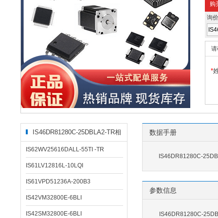
购
询
请
*
IS46DR81280C-25DBLA2-TR相
数据手册
关型号
IS62WV25616DALL-55TI -TR
IS46DR81280C-25D
IS61LV12816L-10LQI
IS61VPD51236A-200B3
参数信息
IS42VM32800E-6BLI
IS42SM32800E-6BLI
IS46DR81280C-25