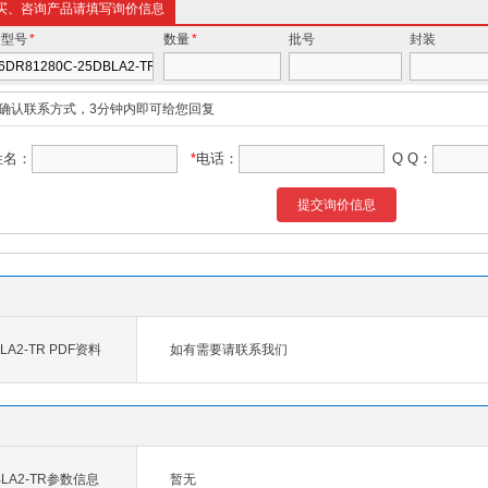
买、咨询产品请填写询价信息
价型号
*
数量
*
批号
封装
确认联系方式，3分钟内即可给您回复
姓名：
*
电话：
Q Q：
提交询价信息
BLA2-TR PDF资料
如有需要请联系我们
DBLA2-TR参数信息
暂无