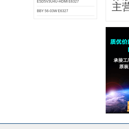
ESD5V3U4U-HDMI E6327
主
BBY 56-03W E6327