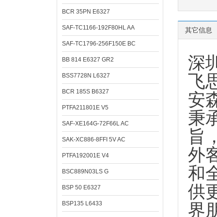
BCR 35PN E6327
SAF-TC1166-192F80HL AA
其它信息
SAF-TC1796-256F150E BC
深
BB 814 E6327 GR2
飞思
BSS7728N L6327
BCR 185S B6327
安
PTFA211801E V5
秉
SAF-XE164G-72F66L AC
旨
SAK-XC886-8FFI 5V AC
外
PTFA192001E V4
和
BSC889N03LS G
供
BSP 50 E6327
BSP135 L6433
界