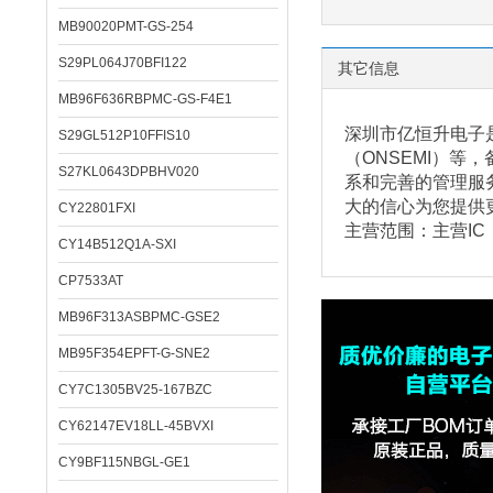
MB90020PMT-GS-254
S29PL064J70BFI122
其它信息
MB96F636RBPMC-GS-F4E1
深圳市亿恒升电子是
S29GL512P10FFIS10
（ONSEMI）
S27KL0643DPBHV020
系和完善的管理服
大的信心为您提供
CY22801FXI
主营范围：主营I
CY14B512Q1A-SXI
CP7533AT
MB96F313ASBPMC-GSE2
MB95F354EPFT-G-SNE2
CY7C1305BV25-167BZC
CY62147EV18LL-45BVXI
CY9BF115NBGL-GE1