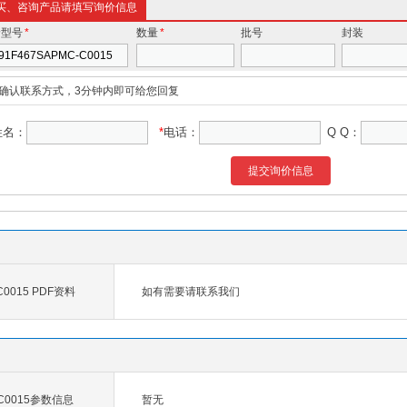
买、咨询产品请填写询价信息
价型号
*
数量
*
批号
封装
确认联系方式，3分钟内即可给您回复
姓名：
*
电话：
Q Q：
提交询价信息
C0015 PDF资料
如有需要请联系我们
-C0015参数信息
暂无