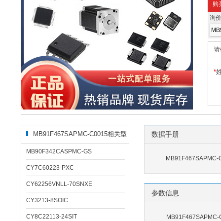
购
询
请
*
MB91F467SAPMC-C0015相关型
数据手册
号
MB90F342CASPMC-GS
MB91F467SAPMC-
CY7C60223-PXC
CY62256VNLL-70SNXE
参数信息
CY3213-8SOIC
CY8C22113-24SIT
MB91F467SAPMC