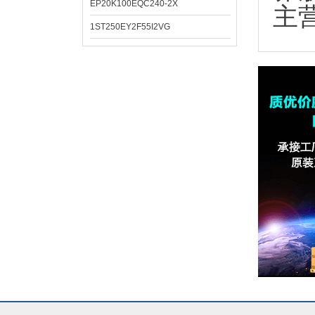
EP20K100EQC240-2X
主
1ST250EY2F55I2VG