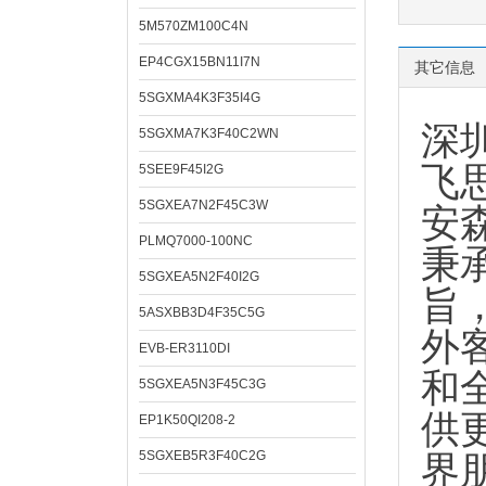
5M570ZM100C4N
EP4CGX15BN11I7N
其它信息
5SGXMA4K3F35I4G
深
5SGXMA7K3F40C2WN
飞思
5SEE9F45I2G
5SGXEA7N2F45C3W
安
PLMQ7000-100NC
秉
5SGXEA5N2F40I2G
旨
5ASXBB3D4F35C5G
外
EVB-ER3110DI
和
5SGXEA5N3F45C3G
供
EP1K50QI208-2
5SGXEB5R3F40C2G
界