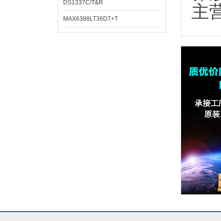
DS1337C/T&R
主
MAX6388LT36D7+T