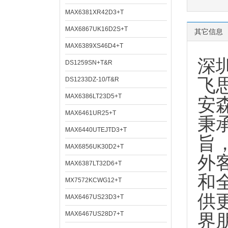
MAX6381XR42D3+T
MAX6867UK16D2S+T
其它信息
MAX6389XS46D4+T
深
DS1259SN+T&R
飞思
DS1233DZ-10/T&R
MAX6386LT23D5+T
安
MAX6461UR25+T
秉
MAX6440UTEJTD3+T
旨
MAX6856UK30D2+T
外
MAX6387LT32D6+T
和
MX7572KCWG12+T
供
MAX6467US23D3+T
MAX6467US28D7+T
界