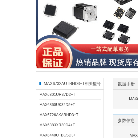
MAX6732AUTRHD3+T相关型号
数据手册
MAX6801UR37D2+T
MAX
MAX6860UK32D5+T
MAX6726AKARHD3+T
参数信息
MAX6383XR30D4+T
MAX6440UTBGSD3+T
MAX